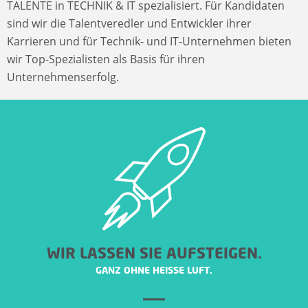
E
TALENTE in TECHNIK & IT spezialisiert. Für Kandidaten
sind wir die Talentveredler und Entwickler ihrer
L
Karrieren und für Technik- und IT-Unternehmen bieten
wir Top-Spezialisten als Basis für ihren
A
Unternehmenserfolg.
N
C
E
R
F
Ü
WIR LASSEN SIE AUFSTEIGEN.
GANZ OHNE HEISSE LUFT.
R