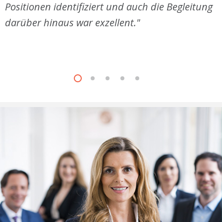
Positionen identifiziert und auch die Begleitung
W
D
w
R
T
darüber hinaus war exzellent."
p
U
K
R
n
n
g
i
I
i
J
E
R
E
N
L
O
G