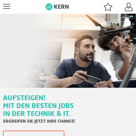
J
O
B
S
U
C
AUFSTEIGEN!
MIT DEN BESTEN JOBS
H
IN DER TECHNIK & IT.
ERGREIFEN SIE JETZT IHRE CHANCE!
E
N