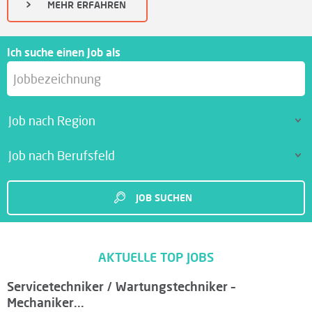
MEHR ERFAHREN
F
Ich suche einen Job als
Ü
R
K
A
N
JOB SUCHEN
D
I
AKTUELLE TOP JOBS
D
Servicetechniker / Wartungstechniker –
Mechaniker...