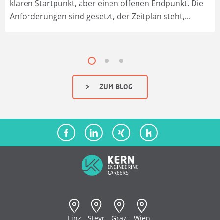
klaren Startpunkt, aber einen offenen Endpunkt. Die
Anforderungen sind gesetzt, der Zeitplan steht,...
ZUM BLOG
KERN Philosophie
Stellenangebote
KERN Team
Empfehlungsprogramm
Karriere
Registrierung & Login
Linz
Steyr
Graz
Wien