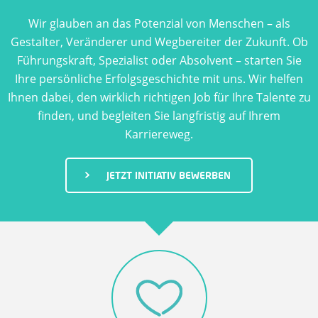
U
Wir glauben an das Potenzial von Menschen – als
N
Gestalter, Veränderer und Wegbereiter der Zukunft. Ob
Führungskraft, Spezialist oder Absolvent – starten Sie
T
Ihre persönliche Erfolgsgeschichte mit uns. Wir helfen
Ihnen dabei, den wirklich richtigen Job für Ihre Talente zu
E
finden, und begleiten Sie langfristig auf Ihrem
R
Karriereweg.
N
JETZT INITIATIV BEWERBEN
E
H
M
E