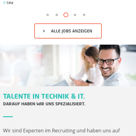
A
Linz
T
E
ALLE JOBS ANZEIGEN
N
F
Ü
R
TALENTE IN TECHNIK & IT.
F
DARAUF HABEN WIR UNS SPEZIALISIERT.
R
E
Wir sind Experten im Recruiting und haben uns auf