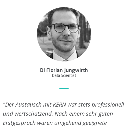
N
T
A
K
T
R
DI Florian Jungwirth
Data Scientist
E
G
"Der Austausch mit KERN war stets professionell
"
"
"
"
I
und wertschätzend. Nach einem sehr guten
w
A
v
s
S
Erstgespräch waren umgehend geeignete
k
n
h
f