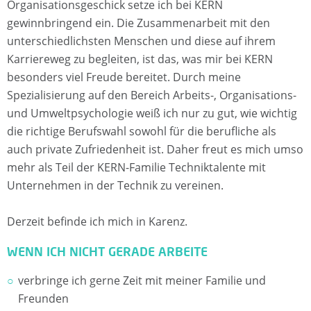
A
Organisationsgeschick setze ich bei KERN
gewinnbringend ein. Die Zusammenarbeit mit den
T
unterschiedlichsten Menschen und diese auf ihrem
Karriereweg zu begleiten, ist das, was mir bei KERN
E
besonders viel Freude bereitet. Durch meine
Spezialisierung auf den Bereich Arbeits-, Organisations-
N
und Umweltpsychologie weiß ich nur zu gut, wie wichtig
F
die richtige Berufswahl sowohl für die berufliche als
auch private Zufriedenheit ist. Daher freut es mich umso
Ü
mehr als Teil der KERN-Familie Techniktalente mit
Unternehmen in der Technik zu vereinen.
R
F
Derzeit befinde ich mich in Karenz.
WENN ICH NICHT GERADE ARBEITE
R
verbringe ich gerne Zeit mit meiner Familie und
E
Freunden