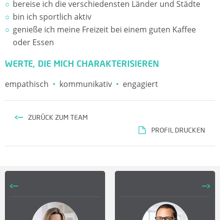
E
bereise ich die verschiedensten Länder und Städte
bin ich sportlich aktiv
L
genieße ich meine Freizeit bei einem guten Kaffee
oder Essen
A
WERTE, DIE MICH CHARAKTERISIEREN
N
empathisch
kommunikativ
engagiert
C
E
ZURÜCK ZUM TEAM
PROFIL DRUCKEN
R
F
Ü
R