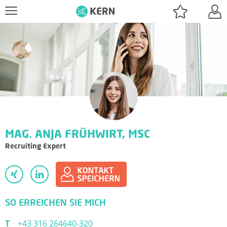
J
O
B
S
MAG. ANJA FRÜHWIRT, MSC
U
Recruiting Expert
C
H
SO ERREICHEN SIE MICH
E
T
+43 316 264640-320
N