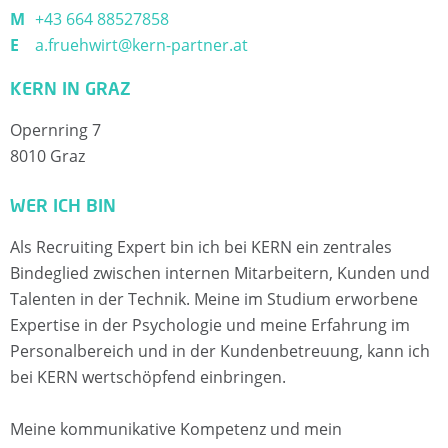
M
+43 664 88527858
E
a.fruehwirt@kern-partner.at
F
KERN IN GRAZ
Ü
Opernring 7
R
8010 Graz
K
WER ICH BIN
A
Als Recruiting Expert bin ich bei KERN ein zentrales
N
Bindeglied zwischen internen Mitarbeitern, Kunden und
Talenten in der Technik. Meine im Studium erworbene
D
Expertise in der Psychologie und meine Erfahrung im
Personalbereich und in der Kundenbetreuung, kann ich
I
bei KERN wertschöpfend einbringen.
D
Meine kommunikative Kompetenz und mein