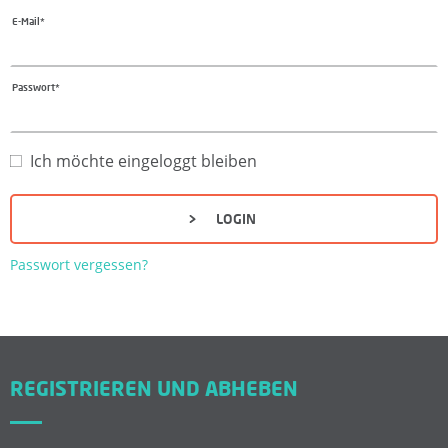
E-Mail*
F
Ü
Passwort*
R
Ich möchte eingeloggt bleiben
K
LOGIN
A
Passwort vergessen?
N
D
I
REGISTRIEREN UND ABHEBEN
D