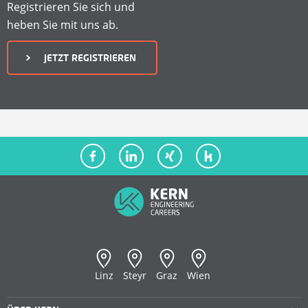
A
Registrieren Sie sich und
heben Sie mit uns ab.
T
JETZT REGISTRIEREN
E
N
F
Ü
R
F
KERN Philosophie
Stellenangebote
KERN Team
Empfehlungsprogramm
R
Karriere
Registrierung & Login
Linz
Steyr
Graz
Wien
E
Blog
Kandidatennutzen
Personallösungen
Kontakt
Bewerbungsprozess