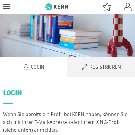
J
O
B
LOGIN
REGISTRIEREN
S
U
LOGIN
C
H
Wenn Sie bereits ein Profil bei KERN haben, können Sie
E
sich mit Ihrer E-Mail-Adresse oder Ihrem XING-Profil
(siehe unten) anmelden.
N