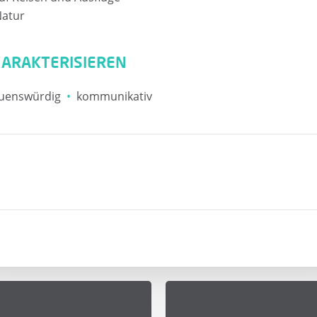
Natur
HARAKTERISIEREN
auenswürdig
kommunikativ