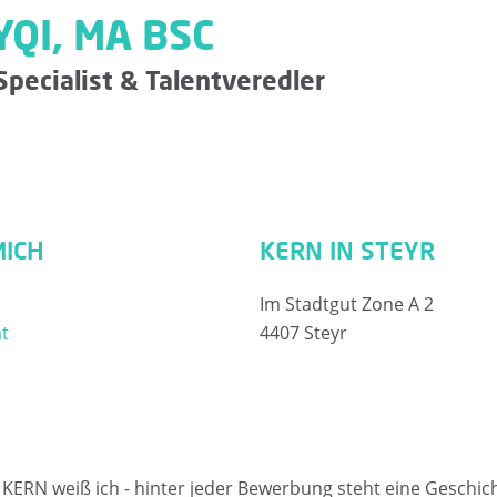
QI, MA BSC
Specialist & Talentveredler
MICH
KERN IN STEYR
Im Stadtgut Zone A 2
at
4407 Steyr
ei KERN weiß ich - hinter jeder Bewerbung steht eine Geschi