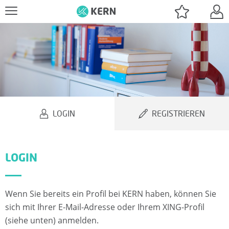
J
O
B
LOGIN
REGISTRIEREN
S
U
LOGIN
C
H
Wenn Sie bereits ein Profil bei KERN haben, können Sie
E
sich mit Ihrer E-Mail-Adresse oder Ihrem XING-Profil
(siehe unten) anmelden.
N