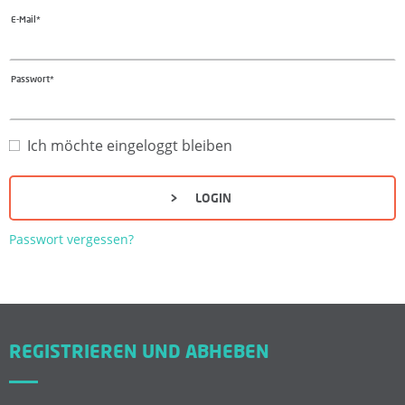
E-Mail*
F
Ü
Passwort*
R
Ich möchte eingeloggt bleiben
K
LOGIN
A
Passwort vergessen?
N
D
I
REGISTRIEREN UND ABHEBEN
D