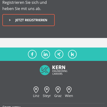
A
Registrieren Sie sich und
heben Sie mit uns ab.
T
JETZT REGISTRIEREN
E
N
F
Ü
R
F
KERN Philosophie
Stellenangebote
KERN Team
Empfehlungsprogramm
R
Karriere
Registrierung & Login
Linz
Steyr
Graz
Wien
E
Blog
Kandidatennutzen
Personallösungen
Kontakt
Bewerbungsprozess