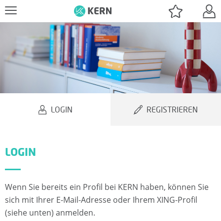
J
O
B
LOGIN
REGISTRIEREN
S
U
LOGIN
C
H
Wenn Sie bereits ein Profil bei KERN haben, können Sie
E
sich mit Ihrer E-Mail-Adresse oder Ihrem XING-Profil
(siehe unten) anmelden.
N