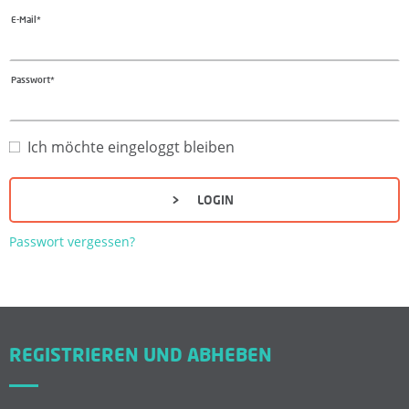
E-Mail*
F
Ü
Passwort*
R
Ich möchte eingeloggt bleiben
K
LOGIN
A
Passwort vergessen?
N
D
I
REGISTRIEREN UND ABHEBEN
D