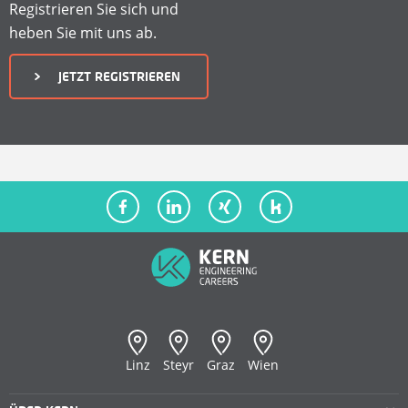
A
Registrieren Sie sich und
heben Sie mit uns ab.
T
JETZT REGISTRIEREN
E
N
F
Ü
R
F
KERN Philosophie
Stellenangebote
KERN Team
Empfehlungsprogramm
R
Karriere
Registrierung & Login
Linz
Steyr
Graz
Wien
E
Blog
Kandidatennutzen
Personallösungen
Kontakt
Bewerbungsprozess